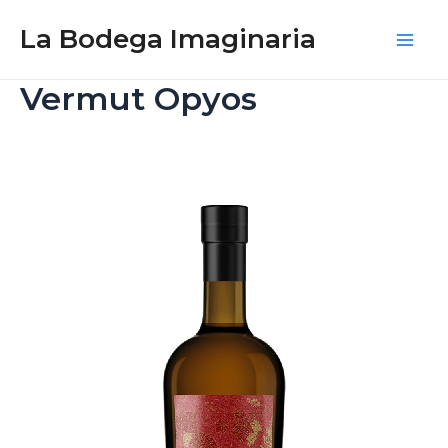
Ir
La Bodega Imaginaria
al
Main
contenido
Vermut Opyos
Men