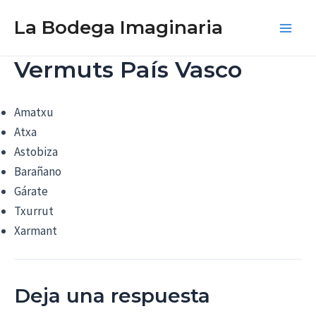
Ir
La Bodega Imaginaria
al
Main
contenido
Vermuts País Vasco
Men
Amatxu
Atxa
Astobiza
Barañano
Gárate
Txurrut
Xarmant
Deja una respuesta