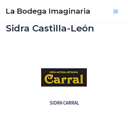
Ir
La Bodega Imaginaria
al
Main
contenido
Sidra Castilla-León
Men
SIDRA CARRAL