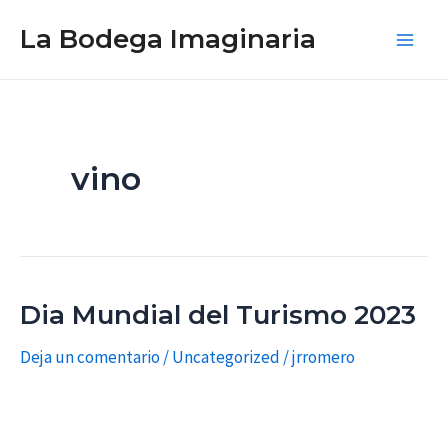
Ir
La Bodega Imaginaria
al
Main
contenido
Men
vino
Dia Mundial del Turismo 2023
Deja un comentario
/
Uncategorized
/
jrromero